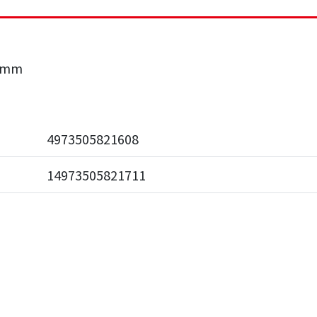
0mm
4973505821608
14973505821711