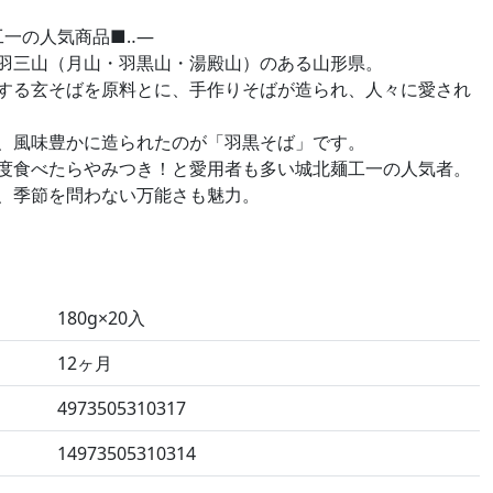
工一の人気商品■‥—
羽三山（月山・羽黒山・湯殿山）のある山形県。
する玄そばを原料とに、手作りそばが造られ、人々に愛され
、風味豊かに造られたのが「羽黒そば」です。
度食べたらやみつき！と愛用者も多い城北麺工一の人気者。
、季節を問わない万能さも魅力。
180g×20入
12ヶ月
4973505310317
14973505310314