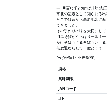
—‥■言わずと知れた城北麺
東北の霊場として知られる出
そこでは昔から高原地帯に産
てきました。
その手作りの味を大切にして
羽黒そばがやっぱり一番！一
かけそばもざるそばもいける
蕎麦通ならぜひ一度どうぞ！
そば粉3割・小麦粉7割
規格
賞味期限
JANコード
ITF